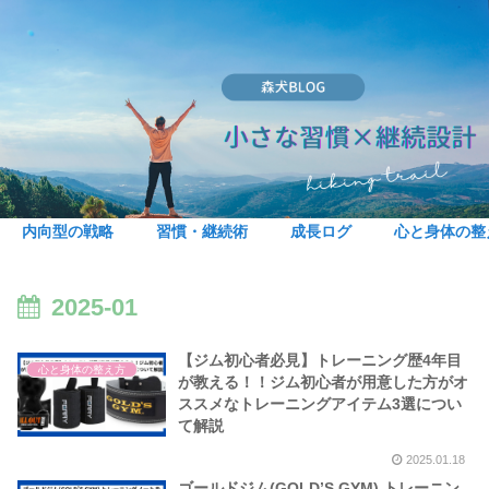
内向型の戦略
習慣・継続術
成長ログ
心と身体の整
2025-01
【ジム初心者必見】トレーニング歴4年目
心と身体の整え方
が教える！！ジム初心者が用意した方がオ
ススメなトレーニングアイテム3選につい
て解説
2025.01.18
ゴールドジム(GOLD’S GYM) トレーニン