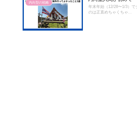
内向型の戦略
年末年始（12/28〜1/
のは正直めちゃくちゃ...