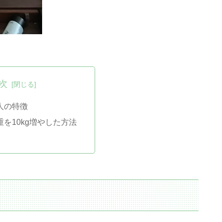
次
人の特徴
を10kg増やした方法