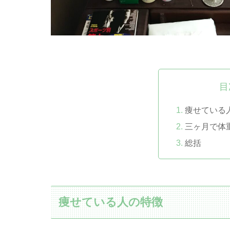
目
痩せている
三ヶ月で体重
総括
痩せている人の特徴