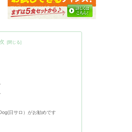
次
ト
ト
Dog(日サロ）がお勧めです