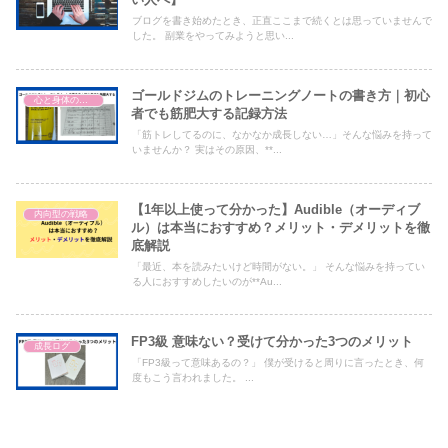
ブログを書き始めたとき、正直ここまで続くとは思っていませんで
した。 副業をやってみようと思い...
ゴールドジムのトレーニングノートの書き方｜初心
心と身体の整え方
者でも筋肥大する記録方法
「筋トレしてるのに、なかなか成長しない…」そんな悩みを持って
いませんか？ 実はその原因、**...
【1年以上使って分かった】Audible（オーディブ
内向型の戦略
ル）は本当におすすめ？メリット・デメリットを徹
底解説
「最近、本を読みたいけど時間がない。」 そんな悩みを持ってい
る人におすすめしたいのが**Au...
FP3級 意味ない？受けて分かった3つのメリット
成長ログ
「FP3級って意味あるの？」 僕が受けると周りに言ったとき、何
度もこう言われました。 ...