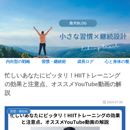
内向型の戦略
習慣・継続術
成長ログ
心と身体の整
忙しいあなたにピッタリ！HIITトレーニング
の効果と注意点、オススメYouTube動画の解
説
2024.07.09
習慣・継続術