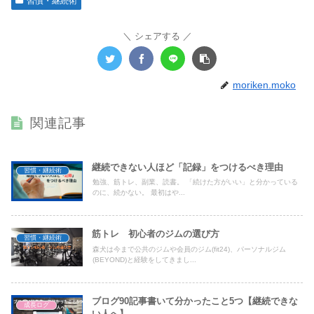
習慣・継続術
シェアする
moriken.moko
関連記事
継続できない人ほど「記録」をつけるべき理由
習慣・継続術
勉強、筋トレ、副業、読書。 「続けた方がいい」と分かっている
のに、続かない。 最初はや...
筋トレ 初心者のジムの選び方
習慣・継続術
森犬は今まで公共のジムや会員のジム(fit24)、パーソナルジム
(BEYOND)と経験をしてきまし...
ブログ90記事書いて分かったこと5つ【継続できな
成長ログ
い人へ】