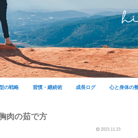
型の戦略
習慣・継続術
成長ログ
心と身体の
胸肉の茹で方
2023.11.23