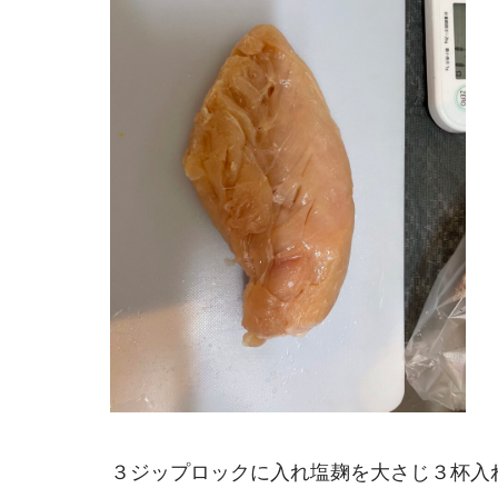
３ジップロックに入れ塩麹を大さじ３杯入