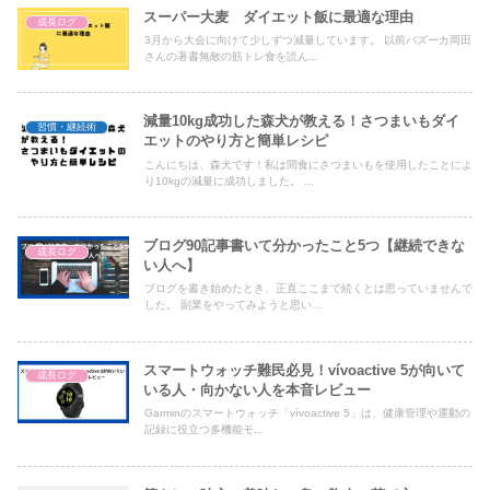
スーパー大麦 ダイエット飯に最適な理由
成長ログ
3月から大会に向けて少しずつ減量しています。 以前バズーカ岡田
さんの著書無敵の筋トレ食を読ん...
減量10kg成功した森犬が教える！さつまいもダイ
習慣・継続術
エットのやり方と簡単レシピ
こんにちは、森犬です！私は間食にさつまいもを使用したことによ
り10kgの減量に成功しました。 ...
ブログ90記事書いて分かったこと5つ【継続できな
成長ログ
い人へ】
ブログを書き始めたとき、正直ここまで続くとは思っていませんで
した。 副業をやってみようと思い...
スマートウォッチ難民必見！vívoactive 5が向いて
成長ログ
いる人・向かない人を本音レビュー
Garminのスマートウォッチ「vívoactive 5」は、健康管理や運動の
記録に役立つ多機能モ...