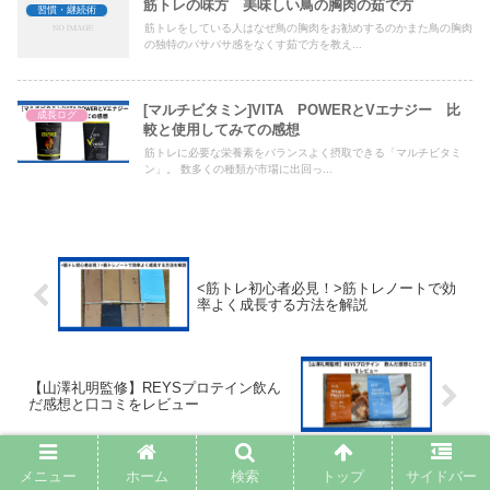
筋トレの味方 美味しい鳥の胸肉の茹で方
習慣・継続術
筋トレをしている人はなぜ鳥の胸肉をお勧めするのかまた鳥の胸肉
の独特のパサパサ感をなくす茹で方を教え...
[マルチビタミン]VITA POWERとVエナジー 比
成長ログ
較と使用してみての感想
筋トレに必要な栄養素をバランスよく摂取できる「マルチビタミ
ン」。 数多くの種類が市場に出回っ...
<筋トレ初心者必見！>筋トレノートで効
率よく成長する方法を解説
【山澤礼明監修】REYSプロテイン飲ん
だ感想と口コミをレビュー
メニュー
ホーム
検索
トップ
サイドバー