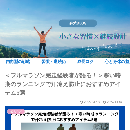
内向型の戦略
習慣・継続術
成長ログ
心と身体の整
＜フルマラソン完走経験者が語る！＞寒い時
期のランニングで汗冷え防止におすすめアイ
テム5選
2025.04.16
2024.11.04
成長ログ