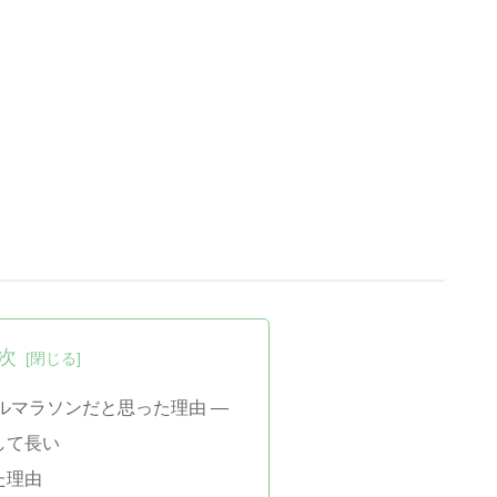
次
ルマラソンだと思った理由 ―
して長い
た理由