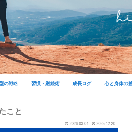
型の戦略
習慣・継続術
成長ログ
心と身体の
じたこと
2026.03.04
2025.12.20